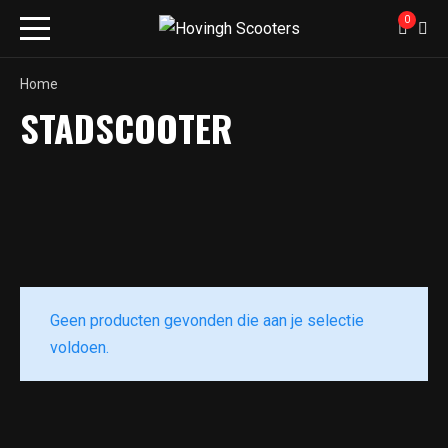
0
Home
STADSCOOTER
Geen producten gevonden die aan je selectie
voldoen.