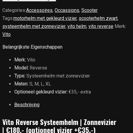
Systeemhelm
Categories:
Accessoires
,
Occassions
,
Scooter
aantal
Tags:
motorhelm met gekleurd vizier
,
scooterhelm zwart
,
systeemhelm met zonnevizier
,
vito helm
,
vito reverse
Merk:
Vito
Belangrijkste Eigenschappen
Merk:
Vito
Model:
Reverse
Type:
Systeemhelm met zonnevizier
Maten:
S, M, L, XL
Optioneel gekleurd vizier:
€35,- extra
Beschrijving
Vito Reverse Systeemhelm | Zonnevizier
| €180,- (optioneel vizier +€35,-)