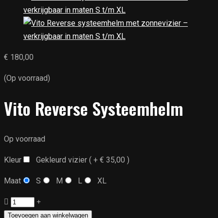
€
180,00
(Op voorraad)
Vito Reverse Systeemhelm
Op voorraad
Kleur
Gekleurd vizier ( +
€
35,00
)
Maat
S
M
L
XL
Vito
Reverse
Toevoegen aan winkelwagen