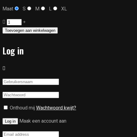
Maat
S
M
L
XL
Vito
Reverse
Toevoegen aan winkelwagen
Systeemhelm
aantal
Log in
Onthoud mij
Wachtwoord kwijt?
Maak een account aan
Log in