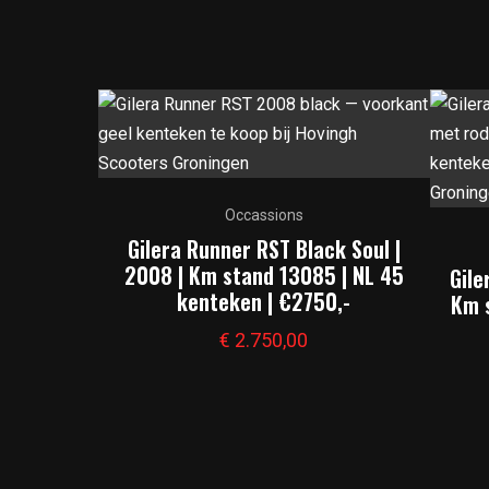
Occassions
Gilera Runner RST Black Soul |
2008 | Km stand 13085 | NL 45
Gile
kenteken | €2750,-
Km 
€
2.750,00