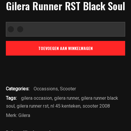
Gilera Runner RST Black Soul
Gilera
Runner
RST
TOEVOEGEN AAN WINKELWAGEN
Black
Soul
|
2008
|
Categories:
Occassions
,
Scooter
Km
stand
Tags:
gilera occasion
,
gilera runner
,
gilera runner black
13085
soul
,
gilera runner rst
,
nl 45 kenteken
,
scooter 2008
|
Merk:
Gilera
NL
45