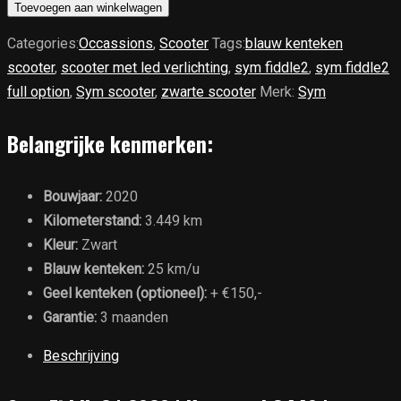
Fiddle2
Toevoegen aan winkelwagen
|
Categories:
Occassions
,
Scooter
Tags:
blauw kenteken
2020
scooter
,
scooter met led verlichting
,
sym fiddle2
,
sym fiddle2
|
full option
,
Sym scooter
,
zwarte scooter
Merk:
Sym
Km
stand
Belangrijke kenmerken:
3449
|
Bouwjaar:
2020
Blauw
Kilometerstand:
3.449 km
kenteken
Kleur:
Zwart
|
Blauw kenteken:
25 km/u
€1999,-
Geel kenteken (optioneel):
+ €150,-
aantal
Garantie:
3 maanden
Beschrijving