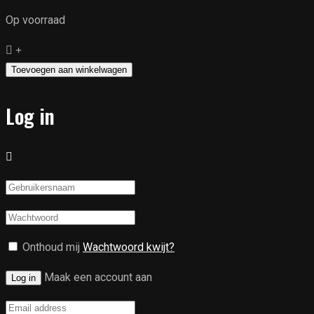
Op voorraad
Sym
Fiddle2
Toevoegen aan winkelwagen
|
2020
Log in
|
Km
stand
3449
|
Blauw
kenteken
Onthoud mij
Wachtwoord kwijt?
|
€1999,-
Maak een account aan
Log in
aantal