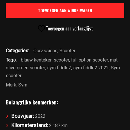
|
TOEVOEGEN AAN WINKELWAGEN
2022
|
Km
Toevoegen aan verlanglijst
stand
2187
Categories:
Occassions
,
Scooter
|
Mat
Tags:
blauw kenteken scooter
,
full option scooter
,
mat
Olive
olive green scooter
,
sym fiddle2
,
sym fiddle2 2022
,
Sym
Green
scooter
|
Merk:
Sym
€1750,-
aantal
Belangrijke kenmerken:
Bouwjaar:
2022
Kilometerstand:
2.187 km