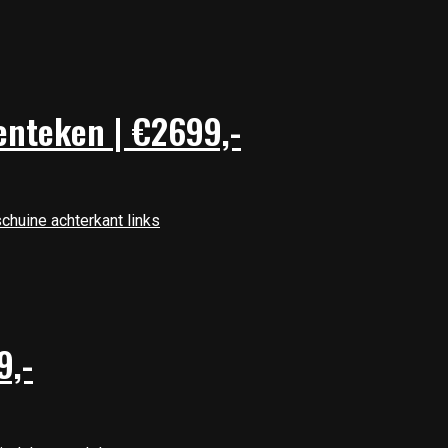
enteken | €2699,-
9,-