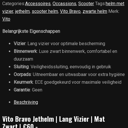
Categories:
Accessoires
,
Occassions
,
Scooter
Tags:
helm met
vizier
,
jethelm
,
scooter helm
,
Vito Bravo
,
zwarte helm
Merk:
Vito
Belangrijkste Eigenschappen
Vizier
: Lang vizier voor optimale bescherming
Binnenwerk
: Luxe zwart binnenwerk, comfortabel en
duurzaam
Sluiting
: Veiligheidssluiting, eenvoudig in gebruik
Oorpads
: Uitneembaar en uitwasbaar voor extra hygiëne
Keurmerk
: ECE goedgekeurd voor maximale veiligheid
Garantie
: Geen
Beschrijving
Vito Bravo Jethelm | Lang Vizier | Mat
Zwart | €60,-